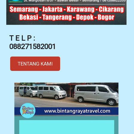
T E L P :
088271582001
TENTANG KAMI