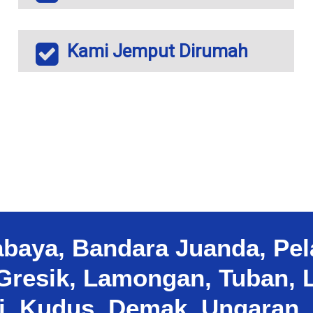
Kami Jemput Dirumah
baya, Bandara Juanda, Pe
, Gresik, Lamongan, Tuban,
i, Kudus, Demak, Ungaran. 