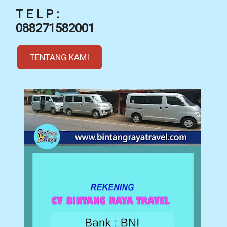
T E L P :
088271582001
TENTANG KAMI