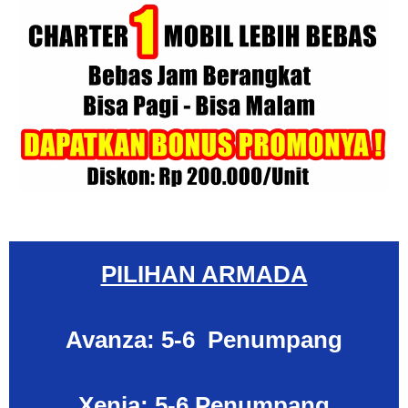
PILIHAN ARMADA
Avanza: 5-6 Penumpang
Xenia: 5-6 Penumpang