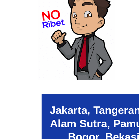
Jakarta, Tangera
Alam Sutra, Pamu
Bogor, Bekasi